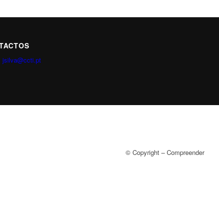
TACTOS
:
jsilva@ccti.pt
© Copyright – Compreender