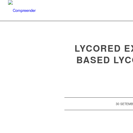
LYCORED E
BASED LY
/
30 SETEMB