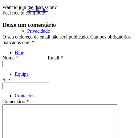
Want to join the discussion?
Resultados
Feel free to contribute!
Deixe um comentário
Privacidade
O seu endereço de email não será publicado.
Campos obrigatórios
marcados com
*
Blog
Nome
*
Email
*
Equipa
Site
Contactos
Comentário
*
Menu