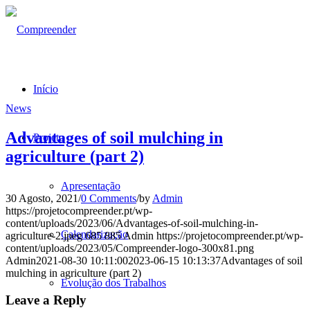
Início
News
Advantages of soil mulching in
Projeto
agriculture (part 2)
Apresentação
30 Agosto, 2021
/
0 Comments
/
by
Admin
https://projetocompreender.pt/wp-
content/uploads/2023/06/Advantages-of-soil-mulching-in-
Calendarização
agriculture-2.jpeg
685
885
Admin
https://projetocompreender.pt/wp-
content/uploads/2023/05/Compreender-logo-300x81.png
Admin
2021-08-30 10:11:00
2023-06-15 10:13:37
Advantages of soil
mulching in agriculture (part 2)
Evolução dos Trabalhos
Leave a Reply