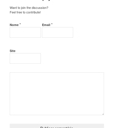
Want to join the discussion?
Feel free to contribute!
*
*
Nome
Email
Site