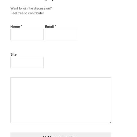
Want to join the discussion?
Feel free to contribute!
*
*
Nome
Email
Site