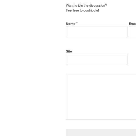
Want to join the discussion?
Feel free to contribute!
*
Nome
Ema
Site