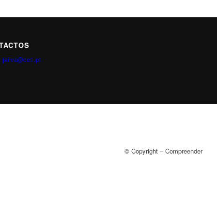
TACTOS
:
jsilva@ccti.pt
© Copyright – Compreender