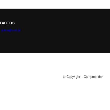
TACTOS
:
jsilva@ccti.pt
© Copyright – Compreender