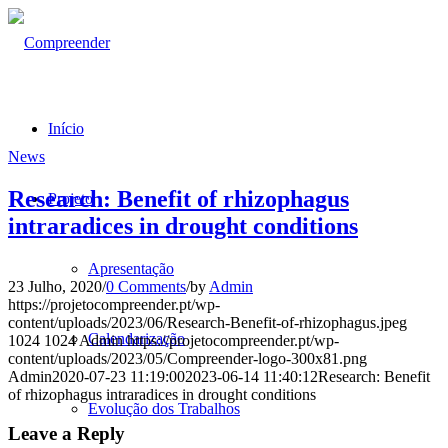
Início
News
Research: Benefit of rhizophagus
Projeto
intraradices in drought conditions
Apresentação
23 Julho, 2020
/
0 Comments
/
by
Admin
https://projetocompreender.pt/wp-
content/uploads/2023/06/Research-Benefit-of-rhizophagus.jpeg
Calendarização
1024
1024
Admin
https://projetocompreender.pt/wp-
content/uploads/2023/05/Compreender-logo-300x81.png
Admin
2020-07-23 11:19:00
2023-06-14 11:40:12
Research: Benefit
of rhizophagus intraradices in drought conditions
Evolução dos Trabalhos
Leave a Reply