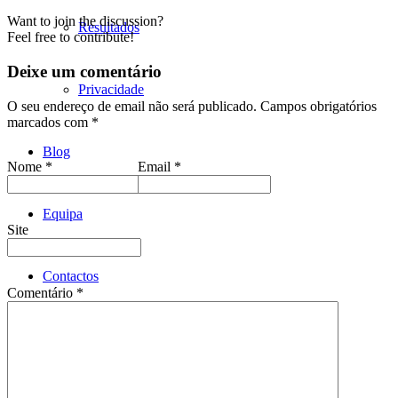
Want to join the discussion?
Resultados
Feel free to contribute!
Deixe um comentário
Privacidade
O seu endereço de email não será publicado.
Campos obrigatórios
marcados com
*
Blog
Nome
*
Email
*
Equipa
Site
Contactos
Comentário
*
Menu